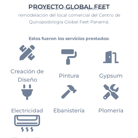
PROYECTO GLOBAL FEET
Se realizó un trabajo completo de
remodelación del local comercial del Centro de
Quiropodología Global Feet Panamá.
Estos fueron los servicios prestados:
Creación de
Pintura
Gypsum
Diseño
Ebanistería
Plomería
Electricidad