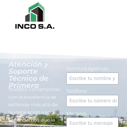
Atención y
Nombre Apellido
Soporte
Técnico de
Primera
Nuestro compromiso
Teléfono
con la excelencia se
extiende más allá de
la instalación inicial.
Mensaje
Entendemos que la