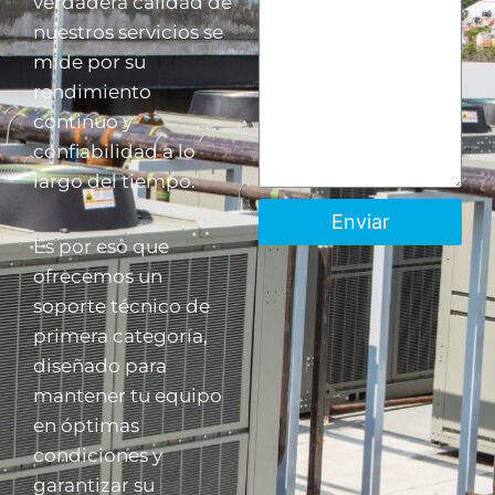
verdadera calidad de
nuestros servicios se
mide por su
rendimiento
continuo y
confiabilidad a lo
largo del tiempo.
Enviar
Es por eso que
ofrecemos un
soporte técnico de
primera categoría,
diseñado para
mantener tu equipo
en óptimas
condiciones y
garantizar su