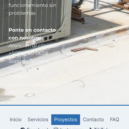
funcionamiento sin
problemas.
Ponte en contacto
con nosotros:
Atención al cliente:
+507 6240-0659
Soporte Técnico:
+507 6643-1531
Correo:
qualissolutions9@g
mail.com
Inicio
Servicios
Proyectos
Contacto
FAQ